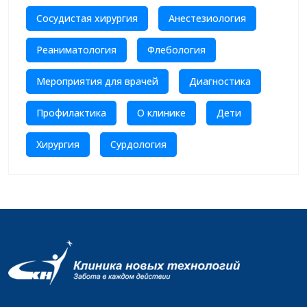
Сосудистая хирургия
Анестезиология
Реаниматология
Флебология
Мероприятия для врачей
Диагностика
Профилактика
О клинике
Дети
Хирургия
Сурдология