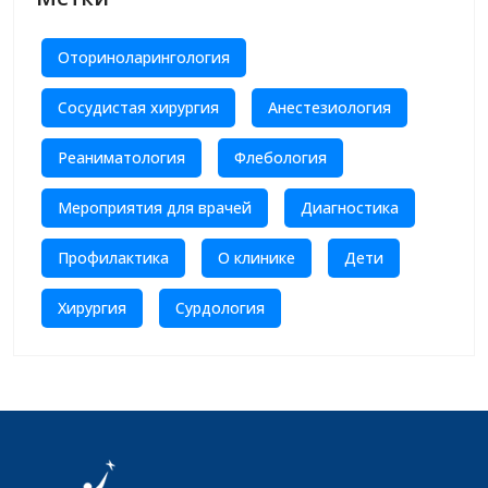
Оториноларингология
Сосудистая хирургия
Анестезиология
Реаниматология
Флебология
Мероприятия для врачей
Диагностика
Профилактика
О клинике
Дети
Хирургия
Сурдология