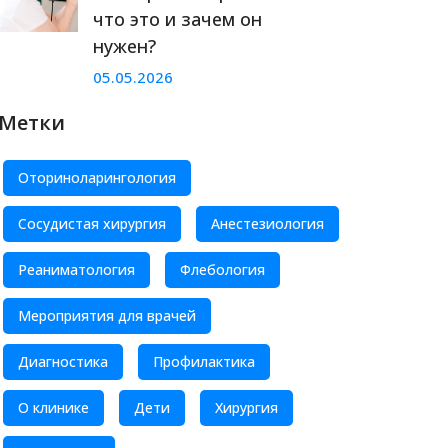
что это и зачем он
нужен?
05.05.2026
Метки
Оториноларингология
Сосудистая хирургия
Анестезиология
Реаниматология
Флебология
Мероприятия для врачей
Диагностика
Профилактика
О клинике
Дети
Хирургия