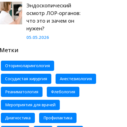
Эндоскопический
осмотр ЛОР-органов:
что это и зачем он
нужен?
05.05.2026
Метки
Оториноларингология
Сосудистая хирургия
Анестезиология
Реаниматология
Флебология
Мероприятия для врачей
Диагностика
Профилактика