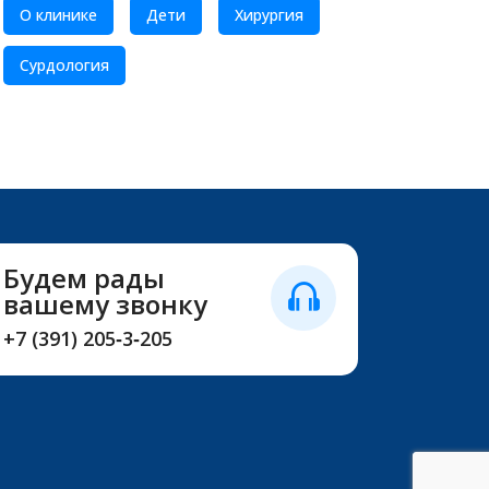
О клинике
Дети
Хирургия
Сурдология
Будем рады
вашему звонку
+7 (391) 205‑3‑205