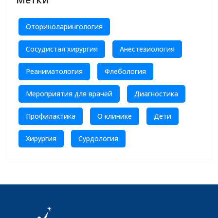
Оториноларингология
Сосудистая хирургия
Анестезиология
Реаниматология
Флебология
Мероприятия для врачей
Диагностика
Профилактика
О клинике
Дети
Хирургия
Сурдология