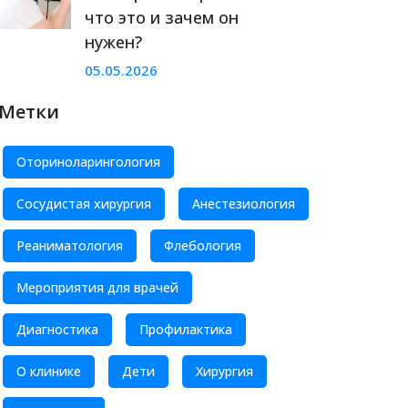
что это и зачем он
нужен?
05.05.2026
Метки
Оториноларингология
Сосудистая хирургия
Анестезиология
Реаниматология
Флебология
Мероприятия для врачей
Диагностика
Профилактика
О клинике
Дети
Хирургия